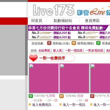
回首頁
點數補給站
會員專區
恭喜七月份消費排行前十名會員 獲得免費點數~
No.3
No.4
-贈點
8,000
點
-贈點
7,0
LV76098**
LV52777**
No.7
No.8
-贈點
4,000
點
-贈點
3,
LV23213**
LV70847**
頻道指數
限制級(火辣)
輔導級(曖昧)
普通級
頻道
台妹專區
│
新人區
│
一對一視訊區
│
一對多視訊區
│
免
一對一收費排序
七月晴
允珍
大
V297300
V281962
V179770
一對多
6
一對一
15
一對一
20
一
進入免費視訊
進入一對一視訊
進入一對一