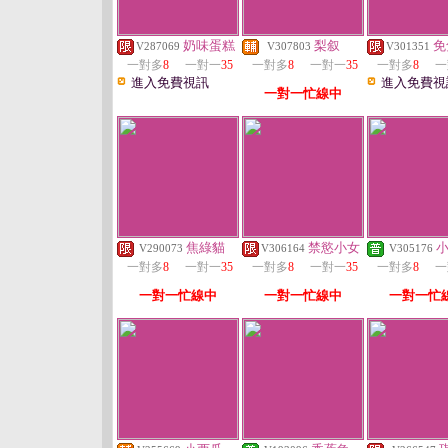
奶味蛋糕
梨叙
免
V287069
V307803
V301351
一對多
8
一對一
35
一對多
8
一對一
35
一對多
8
一
進入免費視訊
進入免費視
一對一忙線中
焦綠貓
禁慾小女
V290073
V306164
V305176
一對多
8
一對一
35
一對多
8
一對一
35
一對多
8
一
一對一忙線中
一對一忙線中
一對一忙