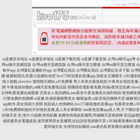
Copyright © 202
依'電腦網際網路分級辦法'為限制級，限定為年滿
1
本站內影音內容及各項條款。為防範未滿
18
歲之
金會TICRF分級服務
的安裝與設定。
(為還給愛護
ut直播安卓地址
ut直播安卓地址
ut直播下載安裝
ut直播下載安裝
台灣uu聊天app灣
台
灣uu聊天室網頁版
台灣uu聊天室網頁版
台灣uu聊天室怎麼進
台灣uu聊天室怎麼進
台
軟件app
台灣愛妃直播軟件app
台灣愛妃視訊
台灣愛妃視訊
台灣愛妃安卓下載
台灣
播
狐狸精視訊,性愛小說網站色吧
live173特別黃的直播app,深夜女主播聊天
s383最
情小遊戲,showlive
激情聊天網站,a片免費看
男人和美女親熱視頻,午夜美女視頻直播
網
午夜視頻你懂的,ut聊天室免費視訊區
韓國情色電影看免費,同城e夜情交友網
sho
女神私密直播在線觀看
完美女人視訊網站,mm夜色午夜直播美女福利視頻
夜色網直播
什麼免費的色聊網
ut直播,性感長腿翹臀美女
貓咪論壇,ut影音視訊聊聊天室
破解視
app軟件,美女視頻六房間
視頻成人色情網站,live173最刺激的直播app
包養美女網,s3
s383免費聊刺激的不封號的直播,真人美女裸聊室
mm夜色直播app真人秀,天下聊語
的聊天室
色 情片小說網,情色貼圖
免費色情視頻直播間,同城聊天室視頻聊
茶訊論壇
感長腿美女電腦桌面
後宮夜間美女直播間,拉拉語音視頻聊天室
s383能看黃播的直
寞同城交友
全球情色貼圖區,mm夜色私密直播在線觀看
盡