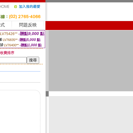
方式
問題反映
-贈點
9,000
點
LV75426**
6
-贈點
5,000
點
LV76835**
10
-贈點
1,000
點
LV76400**
收費排序