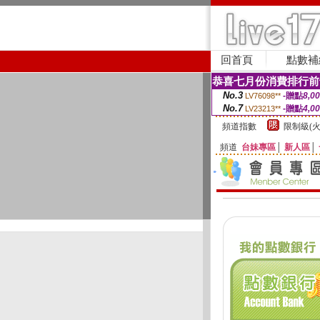
回首頁
點數補
恭喜七月份消費排行前
No.3
-贈點
8,0
LV76098**
No.7
-贈點
4,0
LV23213**
頻道指數
限制級(火
頻道
台妹專區
│
新人區
│