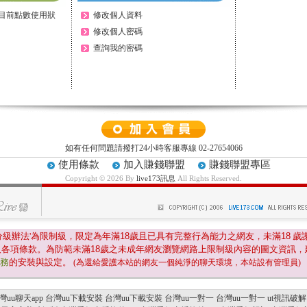
目前點數使用狀
修改個人資料
修改個人密碼
查詢我的密碼
如有任何問題請撥打24小時客服專線 02-27654066
使用條款
加入賺錢聯盟
賺錢聯盟專區
Copyright © 2026 By
live173訊息
All Rights Reserved.
分級辦法'為限制級，限定為年滿
18
歲且已具有完整行為能力之網友，未滿
18
歲
及各項條款。為防範未滿
18
歲之未成年網友瀏覽網路上限制級內容的圖文資訊，
服務
的安裝與設定。
(為還給愛護本站的網友一個純淨的聊天環境，本站設有管理員)
灣uu聊天app
台灣uu下載安裝
台灣uu下載安裝
台灣uu一對一
台灣uu一對一
ut視訊破解