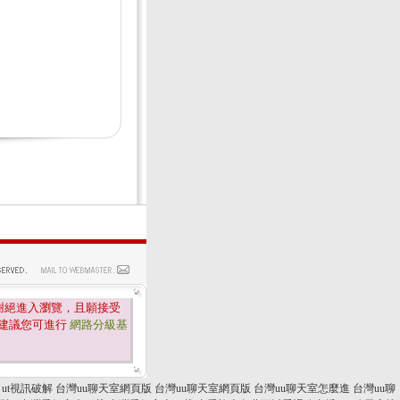
謝絕進入瀏覽，且願接受
建議您可進行
網路分級基
ut視訊破解
台灣uu聊天室網頁版
台灣uu聊天室網頁版
台灣uu聊天室怎麼進
台灣uu聊