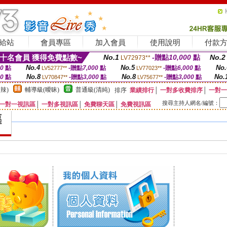
給站
會員專區
加入會員
使用說明
付款
十名會員 獲得免費點數~
No.1
-贈點
10,000
點
No.2
LV72973**
No.4
No.5
No.
00
點
-贈點
7,000
點
-贈點
6,000
點
LV52777**
LV77023**
No.8
No.8
No.
00
點
-贈點
3,000
點
-贈點
3,000
點
LV70847**
LV75677**
辣)
輔導級(曖昧)
普通級(清純)
排序
業績排行
│
一對多收費排序
│
一對一
搜尋主持人網名/編號：
一對一視訊區
│
一對多視訊區
│
免費聊天區
│
免費視訊區