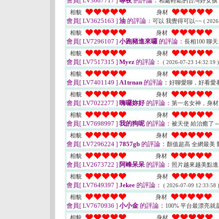
會員[ LV3667717 ]
專夜
的評論：
相處輕鬆的台灣好女孩
相貌
身材
會員[ LV3625163 ]
油
的評論：
可以 我覺得可以~~
( 2026
相貌
身材
會員[ LV7296107 ]
小跑豬進來囉
的評論：
長相100 聊天
相貌
身材
會員[ LV7517315 ]
Myez
的評論：
( 2026-07-23 14:32:19 )
相貌
身材
會員[ LV7401149 ]
A1trnan
的評論：
好聊愛聊，好看愛
相貌
身材
會員[ LV7022277 ]
嗨囉妳好
的評論：
第一名女神，身
相貌
身材
會員[ LV7698997 ]
我的狗呢
的評論：
被天使 給治癒了
相貌
身材
會員[ LV7296224 ]
7857gb
的評論：
顏值超高 全網最美
相貌
身材
會員[ LV2673722 ]
阿峰呆呆
的評論：
照片越來越美點
相貌
身材
會員[ LV7649397 ]
Jekee
的評論：
( 2026-07-09 12:33:58 
相貌
身材
會員[ LV7670936 ]
小小金
的評論：
100% 平台最漂亮
相貌
身材